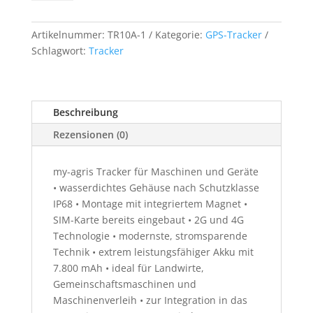
mit
Akku
+
Artikelnummer:
TR10A-1
Kategorie:
GPS-Tracker
1
Schlagwort:
Tracker
Jahr
Lizenz
Menge
Beschreibung
Rezensionen (0)
my-agris Tracker für Maschinen und Geräte
• wasserdichtes Gehäuse nach Schutzklasse
IP68 • Montage mit integriertem Magnet •
SIM-Karte bereits eingebaut • 2G und 4G
Technologie • modernste, stromsparende
Technik • extrem leistungsfähiger Akku mit
7.800 mAh • ideal für Landwirte,
Gemeinschaftsmaschinen und
Maschinenverleih • zur Integration in das