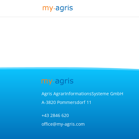
Agris AgrarInformationsSysteme GmbH
A-3820 Pommersdorf 11
+43 2846 620
office@my-agris.com