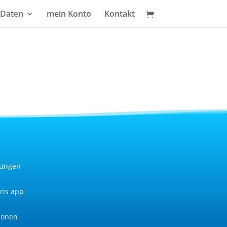
 Daten
mein Konto
Kontakt
gungen
ris app
ionen